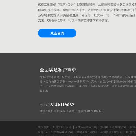
全面满足客户需求
专业的技术营销开发公司，业务涵盖全类型技术开发与宣传物料设计。团队兼
技术实力与设计素养，一对一适配多行业需求，从需求分析到落地交付全程
进，以可靠技术保障产品稳定，用优质设计强化品牌宣传，助力企业在市场中
颖而出
18140119082
电话：
地址：成都市-武侯区-长益路13号-蓝海office-B座1201
友情链接：
郑州文创IP设计
APP运营游戏定制
深圳H5开发制作公司
南京
科普H5
北京网站建设公司
昆明互动H5定制
苏州微信开发公司
H5制作