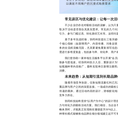
常见误区与优化建议：让每一次活
不少企业仍存在对吸粉活动的误解，认为只要“
取决于活动是否契合其真实需求。常见的几个问
引力、参与门槛过高、转化路径冗长等。这些问
基于多年实战经验，协同科技提出三项关键优
个核心指标（如新增用户、内容传播、问卷反馈
务的全流程流畅无阻，尤其要避免重复填写信息
需进行多维度复盘，包括参与率、转化率、用户
我们曾协助一家本地生活服务平台开展“会员日
致参与度低迷。经协同科技介入后，重新设计为“
短视频种草内容推广，最终实现单日新增注册用户
消费。
未来趋势：从短期引流到长期品牌
随着市场竞争加剧，仅靠短期流量红利已无法
重品牌与用户之间的深度连接。一场成功的吸粉活
传递的载体。通过活动内容的设计，潜移默化地
竞争力所在。
协同科技始终坚持“以用户为中心”的设计理念
力与转化力的吸粉活动方案。我们相信，当企业不
略体系时，才能真正实现粉丝量级提升30%以上
种增长模式能够推动品牌在细分领域建立起不可