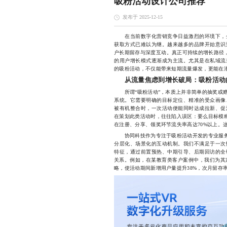
吸粉活动设计公司推荐
发布于 2025-12-15
在当前数字化营销竞争日益激烈的环境下，企
获取方式已难以为继。越来越多的品牌开始意识
户长期留存与深度互动。真正可持续的增长路径，
的用户增长模式逐渐成为主流。尤其是在私域流
的吸粉活动，不仅能带来短期流量爆发，更能在
从流量焦虑到增长破局：吸粉活动
所谓“吸粉活动”，本质上并非简单的抽奖或赠
系统。它需要明确的目标定位、精准的受众画像
被有机整合时，一次活动便能同时达成拉新、促
在策划此类活动时，往往陷入误区：要么目标模糊
在注册、分享、领奖环节流失率高达70%以上。
协同科技作为专注于吸粉活动开发的专业服务团
分层化、场景化的互动机制。我们不满足于一次
特征，通过前置预热、中期引导、后期回访的全
关系。例如，在某教育类客户案例中，我们为其定
略，使活动期间新增用户量提升38%，次月留存