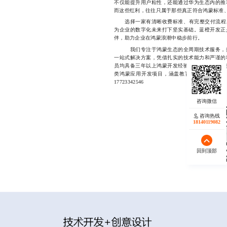
不仅能提升用户粘性，还能通过华为生态内的推
而这些红利，往往只属于那些真正符合鸿蒙标准
选择一家有清晰收费标准、有完整交付流程、
为企业的数字化未来打下坚实基础。蓝橙开发正
伴，助力企业在鸿蒙浪潮中稳步前行。
我们专注于鸿蒙生态的全周期技术服务，提
一站式解决方案，凭借扎实的技术能力和严谨的
员均具备三年以上鸿蒙开发经验，熟悉华为最新
类鸿蒙应用开发项目，涵盖教育、零售、政务
17723342546
咨询热线
18140119082
回到顶部