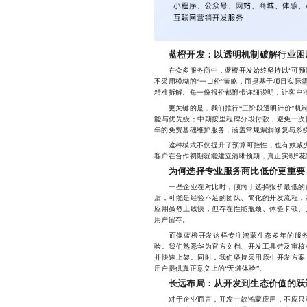
蓝橙开发：以透明机制破解行业困
在众多服务商中，蓝橙开发始终坚持以“可预测
不采用模糊的“一口价”策略，而是基于项目实际
精准拆解。每一份报价都附带详细说明，让客户
更关键的是，我们推行“三阶段透明计价”机制
能与优先级；中期按里程碑分段付款，避免一次
年的免费基础维护服务，涵盖常规漏洞修复与系
这种模式不仅提升了预算可控性，也有效减少了
客户在合作初期就能建立清晰预期，真正实现“花
为何选择专业服务商比低价更重要
一些企业在对比时，倾向于选择报价最低的供
后，可能是经验不足的团队、简化的开发流程，
应用虽然上线快，但存在性能瓶颈、体验卡顿、
用户留存。
而像蓝橙开发这样专注鸿蒙生态多年的服务
验。我们熟悉华为官方文档、开发工具链及审核
并快速上架。同时，我们坚持采用原生开发方案
用户提供真正意义上的“无缝体验”。
长远布局：从开发到生态价值的跃
对于企业而言，开发一款鸿蒙应用，不应只看