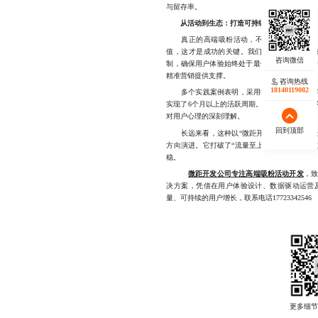
与留存率。
从活动到生态：打造可持续的用户增长体系
真正的高端吸粉活动，不应止步于“拉新”。
值，这才是成功的关键。我们通过实时反馈系
制，确保用户体验始终处于最优状态。同时，
精准营销提供支撑。
咨询热线
18140119082
多个实践案例表明，采用微距开发策略的客户
实现了6个月以上的活跃周期。这说明，高质量
对用户心理的深刻理解。
回到顶部
长远来看，这种以“微距开发”为核心的高端
方向演进。它打破了“流量至上”的旧思维，重
稳。
微距开发公司专注高端吸粉活动开发
，
决方案，凭借在用户体验设计、数据驱动运营
量、可持续的用户增长，联系电话17723342546