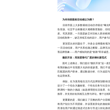
为何传统吸粉活动难以为继？
目前市面上大多数吸粉活动仍停留在“曝光即
告投放、社交平台刷量或大规模裂变激励，但
差。究其原因，一方面是缺乏对目标人群的精
活动机制单一，缺乏持续互动的设计，用户参与
更深层次的问题在于，许多企业将吸粉视为一
一旦活动结束，用户关系也随之断裂，品牌无
害品牌形象——用户感知到的是“套路”而非诚意
微距开发：用深度替代广度的增长新范式
面对上述痛点，我们提出“微距开发”这一差异
有限的触点中实现最大化的价值渗透。我们不追
匹配度的用户群体，通过数据分析、行为追踪
化运营体系。
例如，在为某高端生活方式品牌策划吸粉活动
设计了一个结合兴趣标签、个性化任务与社交
牌调性一致的小挑战（如选择理想生活场景、
推荐，并支持好友间相互点赞与评论。整个过程
更重要的是，我们建立了完整的用户分层模型
将用户划分为不同层级，并设置差异化的激励
而潜在用户则通过渐进式任务引导进入转化路径