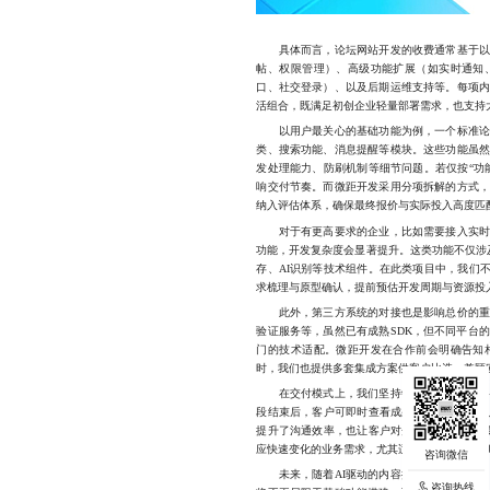
具体而言，论坛网站开发的收费通常基于以下
帖、权限管理）、高级功能扩展（如实时通知
口、社交登录）、以及后期运维支持等。每项
活组合，既满足初创企业轻量部署需求，也支持
以用户最关心的基础功能为例，一个标准论坛
类、搜索功能、消息提醒等模块。这些功能虽
发处理能力、防刷机制等细节问题。若仅按“功
响交付节奏。而微距开发采用分项拆解的方式
纳入评估体系，确保最终报价与实际投入高度匹
对于有更高要求的企业，比如需要接入实时聊
功能，开发复杂度会显著提升。这类功能不仅涉及前后
存、AI识别等技术组件。在此类项目中，我们
求梳理与原型确认，提前预估开发周期与资源投
此外，第三方系统的对接也是影响总价的重要
验证服务等，虽然已有成熟SDK，但不同平台
门的技术适配。微距开发在合作前会明确告知
时，我们也提供多套集成方案供客户比选，兼顾
在交付模式上，我们坚持敏捷开发流程，将整
段结束后，客户可即时查看成果，提出优化意见
提升了沟通效率，也让客户对开发进度拥有更强
应快速变化的业务需求，尤其适合那些希望在短
未来，随着AI驱动的内容推荐、智能审核、
咨询热线