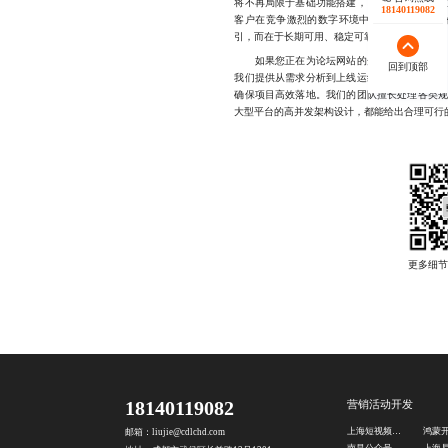
将不再局限于基础功能搭建，而向智能化、个
18140119082
客户在竞争激烈的数字环境中构建可持续发展
引，而在于长期可用、稳定可靠的产品体验。
如果您正在为论坛网站的开发费用、交付周期
回到顶部
我们提供从需求分析到上线运维的一站式服务
确保项目高效落地。我们的团队擅长处理各类
大型平台的高并发架构设计，都能给出合理可行的实施
18140119082
营销活动开发
上海短视频后期处理公司
鸿蒙
邮箱：liujie@cdlchd.com
南昌公众号海报设计公司