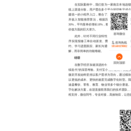
在实际案例中，我们曾为一家南京本地连锁餐
线上渠道分散，用户需在多个平台间切换完成
建统一的小程序入口，整合了菜单展示、在线
并嵌入智能推荐算法，根据历史消费行为推送
30%，平均客单价增长18%，整体运营成本下
价值方面的巨大潜力。
此外，针对不同行业特性，微距开发还提供定
序实现报修工单自动派发、费用缴纳提醒、社
咨询热线
18140119082
约、学习进度跟踪、家长沟通记录管理。这些
解，而非简单的功能堆砌。
结语
回到顶部
在数字经济加速演进的今天，企业不再只是“有
续迭代”的深层考验。支付宝小程序定制不仅是
微距开发始终坚持以客户需求为导向，通过模
以更低的成本、更快的速度完成数字化转型。
涵盖餐饮、零售、教育、物业等多个细分赛道
字化解决方案，欢迎直接联系我们的技术团队，177
程支持，微信同号，专业对接，高效响应，让您