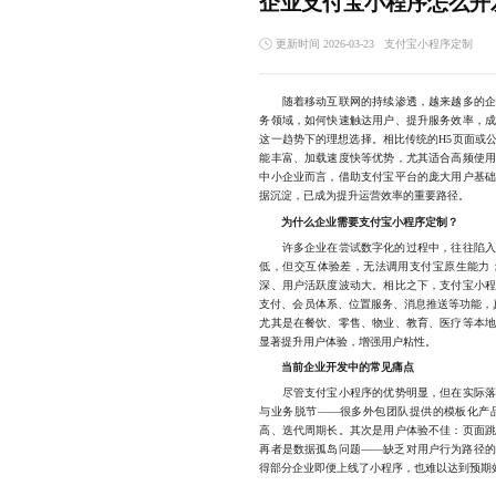
企业支付宝小程序怎么开
更新时间 2026-03-23
支付宝小程序定制
随着移动互联网的持续渗透，越来越多的企业
务领域，如何快速触达用户、提升服务效率，
这一趋势下的理想选择。相比传统的H5页面或
能丰富、加载速度快等优势，尤其适合高频使
中小企业而言，借助支付宝平台的庞大用户基
据沉淀，已成为提升运营效率的重要路径。
为什么企业需要支付宝小程序定制？
许多企业在尝试数字化的过程中，往往陷入“
低，但交互体验差，无法调用支付宝原生能力
深、用户活跃度波动大。相比之下，支付宝小
支付、会员体系、位置服务、消息推送等功能，真
尤其是在餐饮、零售、物业、教育、医疗等本
显著提升用户体验，增强用户粘性。
当前企业开发中的常见痛点
尽管支付宝小程序的优势明显，但在实际落地
与业务脱节——很多外包团队提供的模板化产
高、迭代周期长。其次是用户体验不佳：页面
再者是数据孤岛问题——缺乏对用户行为路径
得部分企业即便上线了小程序，也难以达到预期