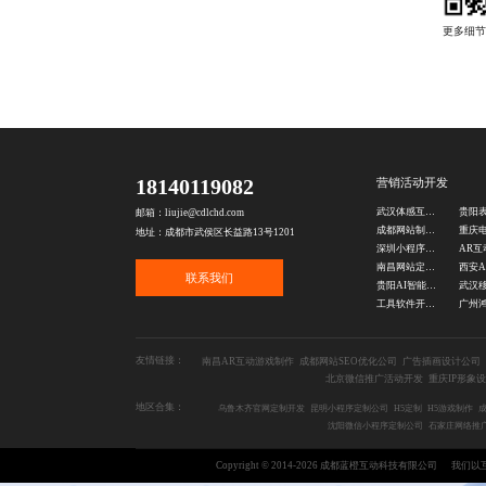
18140119082
营销活动开发
武汉体感互动游戏开发
邮箱：liujie@cdlchd.com
成都网站制作公司
地址：成都市武侯区长益路13号1201
深圳小程序开发公司
南昌网站定制公司
联系我们
贵阳AI智能体开发公司
工具软件开发公司
友情链接：
南昌AR互动游戏制作
成都网站SEO优化公司
广告插画设计公司
北京微信推广活动开发
重庆IP形象
地区合集：
乌鲁木齐官网定制开发
昆明小程序定制公司
H5定制
H5游戏制作
成
沈阳微信小程序定制公司
石家庄网络推
Copyright © 2014-2026 成都蓝橙互动科技有限公司
我们以