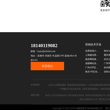
18140119082
营销技术开发
合肥游戏小程序开发公司
邮箱：liujie@cdlchd.com
上海微信商城开发公司
地址：成都市-武侯区-长益路13号-蓝海office-B
南昌网络推广公司
座1201
成都网站设计制作
联系我们
广州APP定制开发公司
南京VR互动定制公司
友情链接：
北京企业网站建设
贵阳表情包定制设计
天津企微内部应用开
广州微信引流活动开发
AR互动游戏制作
小程序定
地区合集：
南京公众号运营游戏开发
展厅体感互动开发
石家庄H5游戏定制公司
积
烟台UI视觉设计公司
西安京东小
Copyright © 2014-2026 成都蓝橙互动科技有限公司
我们