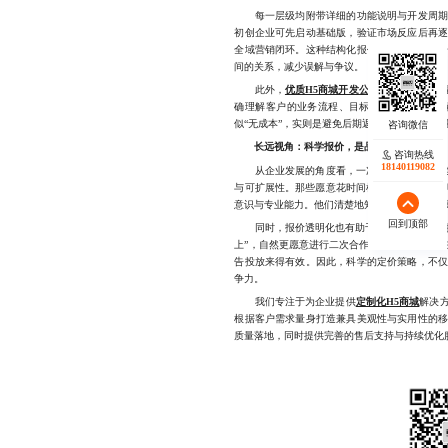
每一层级均附带详细的功能说明与开发周期预
初创企业可先启动基础版，验证市场反应后再
全域营销闭环。这种结构化报价方式，不仅提
间的关系，减少误解与争议。
此外，
优质H5商城开发公司
通常会提供免
确理解客户的业务流程、目标用户画像及运营
似“无成本”，实则是避免后期返工、控制预算的
长远视角：科学报价，是品牌竞争力的体现
咨询热线
18140119082
从企业发展的角度看，一次成功的H5商城建
与可扩展性。那些愿意花时间梳理需求、提供透
意识与专业能力。他们清楚地知道，一个稳定、
回到顶部
同时，报价透明化也有助于建立客户信任，提
上”，自然更愿意进行二次合作或推荐给同行。
告投放来得有效。因此，科学的定价策略，不
争力。
我们专注于为企业提供
定制化H5商城
解决
根据客户需求量身打造兼具美观性与实用性的
质量落地，同时提供完善的售后支持与持续优化服务，