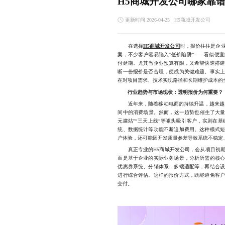
H5商城开发公司哪家靠
更新时间 2026-04-25
H5商城开发公司
在选择
H5商城开发公司
时，报价往往是企
案，不少客户容易陷入“低价陷阱”——看似便
付延期。尤其当企业预算有限，又希望快速搭
断一份报价是否合理，便成为关键难题。事实
在对项目需求、技术实现路径和长期维护成本的
行业趋势与市场现状：透明报价为何重要？
近年来，随着移动电商的持续升温，越来越多
间中的消费场景。然而，这一趋势也催生了大量“
元建站”“三天上线”等噱头吸引客户，实则在
统、数据统计等功能不断追加费用。这种模式
户体验，还可能因开发质量参差导致系统不稳定
真正专业的H5商城开发公司，会从项目初期
而是基于企业的实际业务场景，分析所需的核
优惠券系统、分销体系、多端适配等，再结合
进行综合评估。这样的报价方式，既能避免客
交付。