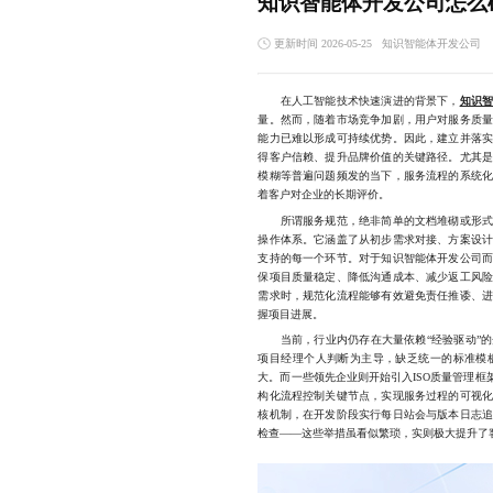
知识智能体开发公司怎么
更新时间 2026-05-25
知识智能体开发公司
在人工智能技术快速演进的背景下，
知识
量。然而，随着市场竞争加剧，用户对服务质
能力已难以形成可持续优势。因此，建立并落
得客户信赖、提升品牌价值的关键路径。尤其
模糊等普遍问题频发的当下，服务流程的系统
着客户对企业的长期评价。
所谓服务规范，绝非简单的文档堆砌或形式化
操作体系。它涵盖了从初步需求对接、方案设
支持的每一个环节。对于知识智能体开发公司
保项目质量稳定、降低沟通成本、减少返工风
需求时，规范化流程能够有效避免责任推诿、
握项目进展。
当前，行业内仍存在大量依赖“经验驱动”的
项目经理个人判断为主导，缺乏统一的标准模
大。而一些领先企业则开始引入ISO质量管理框
构化流程控制关键节点，实现服务过程的可视
核机制，在开发阶段实行每日站会与版本日志
检查——这些举措虽看似繁琐，实则极大提升了