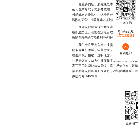
更重要的是，服务规范本身已成为企业对外传
公司能清晰展示其服务流程、质量标准与客户成
付的战略合作伙伴。这种信任关系一旦建立，
激烈的竞争中构筑起难以复制的护城河。
在知识智能体这一新兴赛道，技术门槛正在逐
咨询热线
组织能力上。谁能在流程管理、客户协同、质
17702832108
就能在未来的市场格局中占据主导地位。
我们专注于为各类企业提供
定制化知识智
的服务规范体系，涵盖需求分析、模型训练、
回到顶部
都能高效、稳定、透明地交付。团队具备丰富
化解决方案，助力企业在降本增效的同时实现
高可用的知识智能体系统，客户反馈良好，复
信赖的知识智能体开发公司，欢迎随时联系，
微信同号18402890810