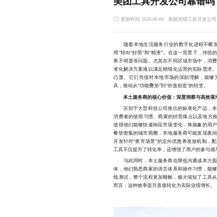
美团工具开发公司靠谱吗
更新时间 2026-06-09
美团营销工具开发公司
随着本地生活服务行业的数字化进程不断加速
用”转向“好用”和“精准”。在这一背景下，传
果不明显等问题。尤其在不同区域市场中，消
准化解决方案难以满足精细化运营的实际需求
凸显。它们凭借对本地市场的深刻理解，能够
具，推动从“功能叠加”到“价值创造”的转变。
本土服务商的核心价值：深度洞察与高效落
区别于大型科技公司推出的标准化产品，本土
消费者的使用习惯、商家的经营痛点以及地方政
使得他们能够快速响应市场变化，将抽象的用
餐饮密集的城市商圈，本地服务商可能发现夜
开发针对“夜宵场景”的定向优惠券发放机制，
工具不仅提升了转化率，还增强了用户的参与感
与此同时，本土服务商在降低沟通成本方面也
体，他们熟悉商家的语言体系和操作习惯，能
线测试，整个流程更加顺畅，极大缩短了工具
而言，这种效率提升直接转化为实际业绩增长。