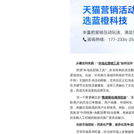
从概念到实践：“
本地化营销工具
”如何运作
所谓“本地化营销工具”，并非简单的语言翻
逻辑优化。比如，针对南方某城市特有的节庆
中秋）主题的互动活动模板，支持自定义红包
在关键节点实现流量爆发。这类工具融合了文
送，而成为有温度的品牌互动。
另一个重要概念是“
数据驱动精准投放
”。
取商户的历史订单数据、用户画像、停留时长
型，构建出高精度的用户分群体系。例如，识
其推送“午间特惠+免配送费”组合套餐，有效
比依赖人工经验的粗放式推广更具说服力。
当前市场现状：同质化严重，差异化竞争成
尽管市场需求旺盛，但当前市场上多数服务商