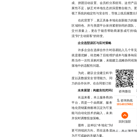
成、拼团活动设置、会员积分系统等。这些产
展性不足，缺乏对本地生态的深度整合能力。
视了系统的稳定性与安全性，导致上线后频繁出
在此背景下，真正具备本地化创新能力的服务
区域特色、并与美团平台保持紧密协同的团队
交付质量上，更在于能否帮助商家形成可持续
流”到“主动留客”的转变。
企业选型误区与应对策略
许多企业在选择合作方时容易陷入几个常见误
就是最优解，却忽略了后续维护成本与服务响
商当作一次性采购对象，未能建立战略协同机制
落地中的适配性问题。
为此，建议企业建立科学的服务商评估体系，
度以及数据安全管理能力。同时，应优先选择
力的合作伙伴。在合同签订前，明确双方的责任
未来展望：构建良性闭环的本地商业创新生
长远来看，本土服务商的崛起将重塑美团营销
咨询热线
平台，而是一个由商家、服务商、平台三方共
18140119082
地化营销案例都将沉淀为可复用的经验资产，
能与自动化技术的融入，未来的营销工具将更
并实时调整投放策略。
回到顶部
最终，这种以“本地化”为核心驱动力的创新
更可持续的方向。而在这条道路上，真正懂本
为不可或缺的关键力量。