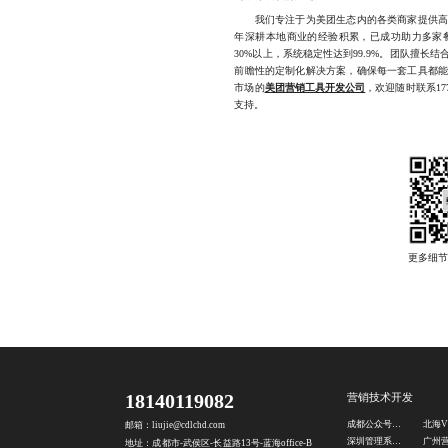
我们专注于为美团生态内的各类商家提供高度
年深耕本地商业的经验积累，已成功助力多家
30%以上，系统稳定性达到99.9%。团队擅
前瞻性的定制化解决方案，确保每一套工具都
市场的
美团营销工具开发公司
，欢迎随时联系17
支持。
18140119082
营销技术开发
成都公众号开发公司
邮箱：liujie@cdlchd.com
深圳管理系统开发
地址：成都市-武侯区-长益路13号-蓝海office-B