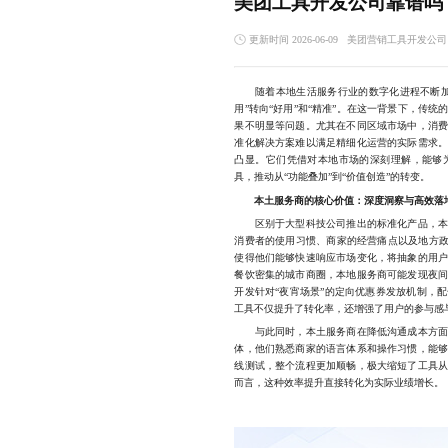
美团工具开发公司靠谱吗
更新时间 2026-06-09
美团营销工具开发公司
随着本地生活服务行业的数字化进程不断加速
用”转向“好用”和“精准”。在这一背景下，传
果不明显等问题。尤其在不同区域市场中，消
准化解决方案难以满足精细化运营的实际需求
凸显。它们凭借对本地市场的深刻理解，能够
具，推动从“功能叠加”到“价值创造”的转变。
本土服务商的核心价值：深度洞察与高效落
区别于大型科技公司推出的标准化产品，本土
消费者的使用习惯、商家的经营痛点以及地方政
使得他们能够快速响应市场变化，将抽象的用
餐饮密集的城市商圈，本地服务商可能发现夜
开发针对“夜宵场景”的定向优惠券发放机制，
工具不仅提升了转化率，还增强了用户的参与感
与此同时，本土服务商在降低沟通成本方面也
体，他们熟悉商家的语言体系和操作习惯，能
线测试，整个流程更加顺畅，极大缩短了工具
而言，这种效率提升直接转化为实际业绩增长。