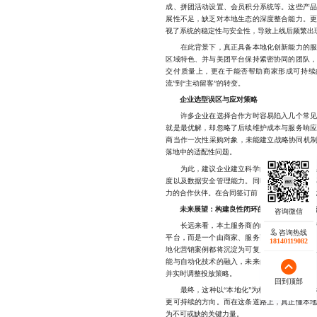
成、拼团活动设置、会员积分系统等。这些产
展性不足，缺乏对本地生态的深度整合能力。
视了系统的稳定性与安全性，导致上线后频繁出
在此背景下，真正具备本地化创新能力的服务
区域特色、并与美团平台保持紧密协同的团队
交付质量上，更在于能否帮助商家形成可持续
流”到“主动留客”的转变。
企业选型误区与应对策略
许多企业在选择合作方时容易陷入几个常见误
就是最优解，却忽略了后续维护成本与服务响
商当作一次性采购对象，未能建立战略协同机制
落地中的适配性问题。
为此，建议企业建立科学的服务商评估体系，
度以及数据安全管理能力。同时，应优先选择
力的合作伙伴。在合同签订前，明确双方的责任
未来展望：构建良性闭环的本地商业创新生
长远来看，本土服务商的崛起将重塑美团营销
咨询热线
平台，而是一个由商家、服务商、平台三方共
18140119082
地化营销案例都将沉淀为可复用的经验资产，
能与自动化技术的融入，未来的营销工具将更
并实时调整投放策略。
回到顶部
最终，这种以“本地化”为核心驱动力的创新
更可持续的方向。而在这条道路上，真正懂本
为不可或缺的关键力量。