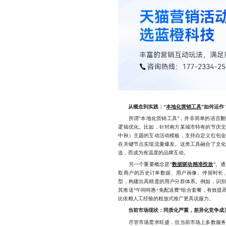
从概念到实践：“
本地化营销工具
”如何运作
所谓“本地化营销工具”，并非简单的语言翻
逻辑优化。比如，针对南方某城市特有的节庆
中秋）主题的互动活动模板，支持自定义红包
在关键节点实现流量爆发。这类工具融合了文
送，而成为有温度的品牌互动。
另一个重要概念是“
数据驱动精准投放
”。
取商户的历史订单数据、用户画像、停留时长
型，构建出高精度的用户分群体系。例如，识
其推送“午间特惠+免配送费”组合套餐，有效
比依赖人工经验的粗放式推广更具说服力。
当前市场现状：同质化严重，差异化竞争成
尽管市场需求旺盛，但当前市场上多数服务商