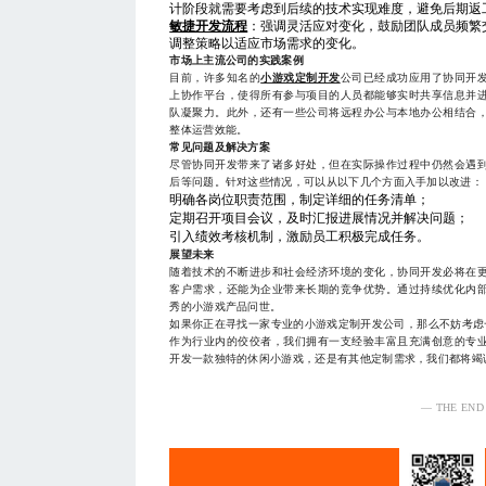
计阶段就需要考虑到后续的技术实现难度，避免后期返
敏捷开发流程
：强调灵活应对变化，鼓励团队成员频繁
调整策略以适应市场需求的变化。
市场上主流公司的实践案例
目前，许多知名的
小游戏定制开发
公司已经成功应用了协同开
上协作平台，使得所有参与项目的人员都能够实时共享信息并
队凝聚力。此外，还有一些公司将远程办公与本地办公相结合
整体运营效能。
常见问题及解决方案
尽管协同开发带来了诸多好处，但在实际操作过程中仍然会遇
后等问题。针对这些情况，可以从以下几个方面入手加以改进：
明确各岗位职责范围，制定详细的任务清单；
定期召开项目会议，及时汇报进展情况并解决问题；
引入绩效考核机制，激励员工积极完成任务。
展望未来
随着技术的不断进步和社会经济环境的变化，协同开发必将在
客户需求，还能为企业带来长期的竞争优势。通过持续优化内
秀的小游戏产品问世。
如果你正在寻找一家专业的小游戏定制开发公司，那么不妨考虑一下我
作为行业内的佼佼者，我们拥有一支经验丰富且充满创意的专
开发一款独特的休闲小游戏，还是有其他定制需求，我们都将竭
— THE END