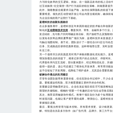
力与转化效率的交互逻辑。例如，在一场新品发布的线上活动
过互动抽奖+社交裂变+用户行为追踪的组合策略，则能显著提
此外，随着数据合规要求日益严格，如何在保障隐私的前提下
重要维度。领先的互动营销开发公司会内置合规机制，确保前
为企业后续的用户运营打下基础。
蓝橙科技的创新实践路径
在众多服务商中，蓝橙科技近年来因其稳定的技术输出和创新
制化的
互动营销技术支持
，覆盖快消、零售、金融等多个行业。
发启动前，先与客户共同明确业务目标、用户旅程节点及预期转
以某知名饮料品牌的夏季推广项目为例，蓝橙科技并未直接进
与触点地图绘制。基于此，团队设计了一套结合LBS定位与动
任务，完成挑战后获得优惠券奖励。这种将地理位置、实时反馈
长近三倍。
另一个值得关注的实践是其对用户体验的数据化优化能力。蓝
增加加载负担的前提下，精准记录用户的点击热区、停留时长
代界面布局与交互流程，部分案例显示，经过两轮优化后，关键按
值得一提的是，该公司还建立了模块化开发体系，将常用功能
这不仅缩短了开发周期，也降低了维护成本，尤其适合需要高频
破解合作痛点的实用建议
尽管专业团队能带来显著价值，但在实际合作过程中，不少企
题。要规避这些风险，双方都需要建立更科学的合作机制。
首要建议是明确需求定位。企业在发起项目前应尽可能清晰地
期望的关键指标。模糊的“想要一个有趣的活动”往往会导致后期
其次，推荐采用敏捷协作模式。将整个项目划分为多个短周期
时发现问题，也能让客户更早看到成果，增强信心。蓝橙科技
掌握项目进展。
最后，重视文档管理与版本控制。所有需求变更、设计稿更新
解。特别是在涉及多方协作（如广告代理、品牌方、第三方平台