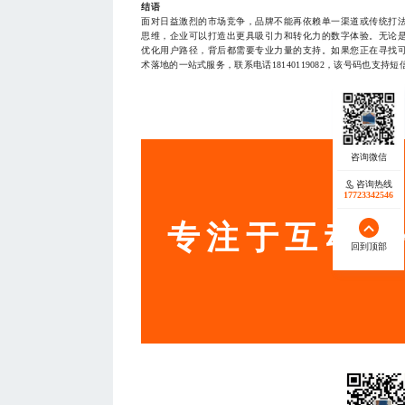
结语
面对日益激烈的市场竞争，品牌不能再依赖单一渠道或传统打
思维，企业可以打造出更具吸引力和转化力的数字体验。无论
优化用户路径，背后都需要专业力量的支持。如果您正在寻找
术落地的一站式服务，联系电话18140119082，该号码也支持短
— THE END
服务
咨询热线
17723342546
专注于互动营
回到顶部