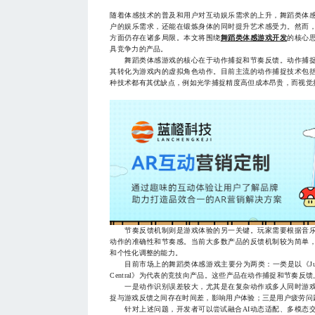
随着体感技术的普及和用户对互动娱乐需求的上升，舞蹈类体
户的娱乐需求，还能在锻炼身体的同时提升艺术感受力。然而
方面仍存在诸多局限。本文将围绕
舞蹈类体感游戏开发
的核心
具竞争力的产品。
舞蹈类体感游戏的核心在于动作捕捉和节奏反馈。动作捕捉
其转化为游戏内的虚拟角色动作。目前主流的动作捕捉技术包
种技术都有其优缺点，例如光学捕捉精度高但成本昂贵，而视觉
节奏反馈机制则是游戏体验的另一关键。玩家需要根据音乐
动作的准确性和节奏感。当前大多数产品的反馈机制较为简单
和个性化调整的能力。
目前市场上的舞蹈类体感游戏主要分为两类：一类是以《Just D
Central》为代表的竞技向产品。这些产品在动作捕捉和节奏
一是动作识别误差较大，尤其是在复杂动作或多人同时游戏
捉与游戏反馈之间存在时间差，影响用户体验；三是用户疲劳问
针对上述问题，开发者可以尝试融合AI动态适配、多模态交