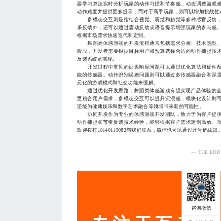
器学习算法实时分析玩家的动作习惯和节奏感，动态调整游戏
动作难度并提供更多提示；而对于高手玩家，则可以增加挑战性
多模态交互则是指结合视觉、听觉和触觉等多种感官反馈，
乐反馈外，还可以通过震动反馈或语音提示增强玩家的参与感
根据市场需求快速迭代和定制。
舞蹈类体感游戏的开发流程通常包括需求分析、技术选型、
阶段，开发者需要根据目标用户和预算选择合适的动作捕捉技
反馈系统的实现。
开发过程中常见的延迟响应问题可以通过优化算法和硬件配
能的传感器。动作识别误差问题则可以通过多传感器融合和深
元化的游戏模式和社交功能来缓解。
通过优化开发思路，舞蹈类体感游戏有望实现产品体验的全面
更贴合用户需求，多模态交互可以提升沉浸感，模块化设计则
还能为健康娱乐和数字艺术融合等领域带来新的可能性。
协同开发作为专业的体感游戏开发团队，致力于为客户提供
动作捕捉和节奏反馈技术经验，能够根据客户需求定制高效、
欢迎拨打18140119082与我们联系，微信也可以通过此号码添加
— THE END
服务