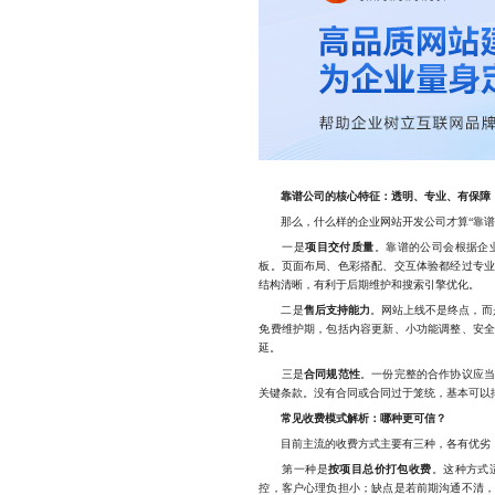
靠谱公司的核心特征：透明、专业、有保障
那么，什么样的企业网站开发公司才算“靠谱
一是
项目交付质量
。靠谱的公司会根据企
板。页面布局、色彩搭配、交互体验都经过专
结构清晰，有利于后期维护和搜索引擎优化。
二是
售后支持能力
。网站上线不是终点，而
免费维护期，包括内容更新、小功能调整、安
延。
三是
合同规范性
。一份完整的合作协议应
关键条款。没有合同或合同过于笼统，基本可以
常见收费模式解析：哪种更可信？
目前主流的收费方式主要有三种，各有优劣，
第一种是
按项目总价打包收费
。这种方式
控，客户心理负担小；缺点是若前期沟通不清