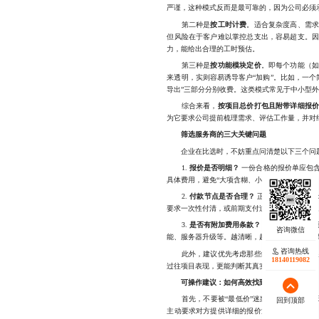
严谨，这种模式反而是最可靠的，因为公司必须
第二种是
按工时计费
。适合复杂度高、需
但风险在于客户难以掌控总支出，容易超支。
力，能给出合理的工时预估。
第三种是
按功能模块定价
。即每个功能（
来透明，实则容易诱导客户“加购”。比如，一个
导出”三部分分别收费。这类模式常见于中小型
综合来看，
按项目总价打包且附带详细报
为它要求公司提前梳理需求、评估工作量，并对
筛选服务商的三大关键问题
企业在比选时，不妨重点问清楚以下三个问
1.
报价是否明细？
一份合格的报价单应包
具体费用，避免“大项含糊、小项藏雷”。
2.
付款节点是否合理？
正常的付款节奏是：
要求一次性付清，或前期支付过高，需提高警惕
3.
是否有附加费用条款？
明确列出哪些情况
能、服务器升级等。越清晰，越说明公司做事有
咨询热线
此外，建议优先考虑那些能提供真实案例展示
18140119082
过往项目表现，更能判断其真实水平。
可操作建议：如何高效找到靠谱合作伙伴？
首先，不要被“最低价”迷惑。把预算放在合
回到顶部
主动要求对方提供详细的报价清单和合同草案