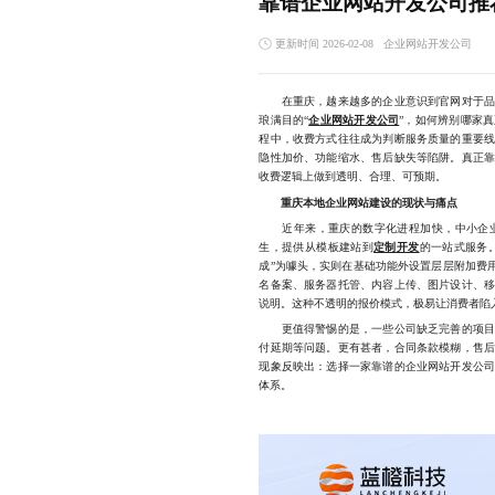
靠谱企业网站开发公司推
更新时间 2026-02-08
‌企业网站开发公司‌
在重庆，越来越多的企业意识到官网对于品牌
琅满目的“
企业网站开发公司
”，如何辨别哪家
程中，收费方式往往成为判断服务质量的重要
隐性加价、功能缩水、售后缺失等陷阱。真正
收费逻辑上做到透明、合理、可预期。
重庆本地企业网站建设的现状与痛点
近年来，重庆的数字化进程加快，中小企业
生，提供从模板建站到
定制开发
的一站式服务。
成”为噱头，实则在基础功能外设置层层附加费用
名备案、服务器托管、内容上传、图片设计、
说明。这种不透明的报价模式，极易让消费者陷入
更值得警惕的是，一些公司缺乏完善的项目流
付延期等问题。更有甚者，合同条款模糊，售
现象反映出：选择一家靠谱的企业网站开发公
体系。