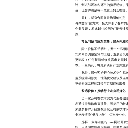
计、测试部署等各环节的费用明细。
位，让客户清楚每一笔支出的合理性
同时，所有合同条款均明确约定：若
再做交付”的方式，极大降低了客户的
企业反馈，相比以往经历的“按天计费
控。
常见问题与应对策略：避免开发
除了价格不透明外，另一个高频问题
却未同步调整预算与工期，造成团队
更流程：任何新增或修改需求必须以
本。一旦确认，将更新项目计划并重
此外，部分客户担心技术交付后的
盖系统漏洞修复、性能优化建议及基
享受专属工程师对接与定期巡检服务，
长远价值：推动行业走向规范化
当一家公司在技术实力与服务诚信
发通过持续输出高质量、可复用的技术
来越多客户开始重视开发公司的技术
业逐步摆脱“低质内卷”，迈向专业化
选择一家靠谱的Python网站开
话，用透明流程赢得信任，帮助客户