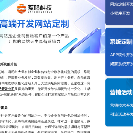
能系统的升级
地，涌现出大量初创企业和传统行业数字化转型的需求。早期
页面，但随着业务发展，对数据采集、用户行为分析、自动化流
得单纯依赖模板化建站工具已无法满足实际需要。正是在这一背
网站开发公司
显得尤为重要。微距开发敏锐捕捉到这一变化，主动
动+智能决策”系统延伸，帮助企业打通前端展示与后端运营之间
”困局
往是客户最关心的问题之一。不少企业在与外包公司洽谈时，
控等情况，最终导致项目延期甚至失败。针对这一普遍痛点，微
全流程管理机制。在项目启动前，会通过详细的需求调研与原型设
并据此出具分项报价清单，包括前端开发、后端接口、数据库设