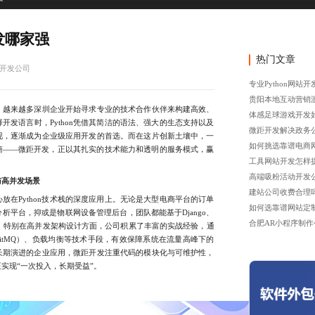
开发哪家强
热门文章
网站开发公司
专业Python网站
贵阳本地互动营销
越来越多深圳企业开始寻求专业的技术合作伙伴来构建高效、
体感足球游戏开发
开发语言时，Python凭借其简洁的语法、强大的生态支持以及
微距开发解决政务
现，逐渐成为企业级应用开发的首选。而在这片创新土壤中，一
如何挑选靠谱电商
服务商——微距开发，正以其扎实的技术能力和透明的服务模式，赢
工具网站开发怎样
高端吸粉活动开发
与高并发场景
建站公司收费合理
Python技术栈的深度应用上。无论是大型电商平台的订单
如何选靠谱网站定
析平台，抑或是物联网设备管理后台，团队都能基于Django、
合肥AR小程序制作
方案。特别在高并发架构设计方面，公司积累了丰富的实战经验，通
abbitMQ）、负载均衡等技术手段，有效保障系统在流量高峰下的
长期演进的企业应用，微距开发注重代码的模块化与可维护性，
实现“一次投入，长期受益”。