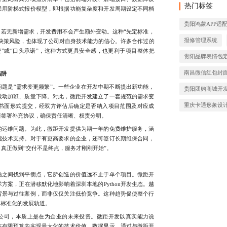
热门标签
采用阶梯式报价模型，即根据功能复杂度和开发周期设定不同档
。
贵阳鸿蒙APP适
无新增需求，开发费用不会产生额外变动。这种“先定标准，
报修管理系统
决策风险，也体现了公司对自身技术能力的信心。许多合作过的
”或“口头承诺”，这种方式更具安全感，也更利于项目整体把
贵阳品牌表情包
南昌微信红包封
陷阱
是“需求变更频繁”。一些企业在开发中期不断提出新功能，
贵阳团购商城开
被动加班、质量下降。对此，微距开发建立了一套规范的需求变
重庆卡通形象设
书面形式提交，经双方评估后确定是否纳入项目范围及对应成
新签署补充协议，确保责任清晰、权责分明。
运维问题。为此，微距开发提供为期一年的免费维护服务，涵
础技术支持。对于有更高要求的企业，还可签订长期维保合同，
真正做到“交付不是终点，服务才刚刚开始”。
之间找到平衡点，它所创造的价值远不止于单个项目。微距开
方案，正在潜移默化地影响着深圳本地的Python开发生态。越
背景与过往案例，而非仅仅关注低价竞争。这种趋势促使整个行
、标准化的发展轨道。
发公司，本质上是在为企业的未来投资。微距开发以真实能力说
在有限预算内实现最大化的技术价值。数据显示，通过与微距开