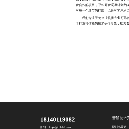
发合作的项目，平均开发周期缩短约3
对每一个细节的打磨，也是对客户承
我们专注于为企业提供专业可靠的Py
于打造可信赖的技术伙伴形象，助力客户实
18140119082
营销技术
深圳鸿蒙游戏开发公
邮箱：liujie@cdlchd.com