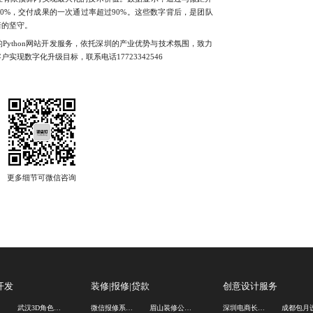
0%，交付成果的一次通过率超过90%。这些数字背后，是团队
诺的坚守。
thon网站开发服务，依托深圳的产业优势与技术氛围，致力
现数字化升级目标，联系电话17723342546
开发
装修|报修|贷款
创意设计服务
司
武汉3D角色建模渲染
微信报修系统定制
眉山装修公司口碑
深圳电商长图设计公司