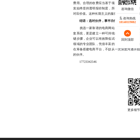
费用。合理的收费应当基于项目复杂度、开发
发始终坚持透明报价制度，所有费用明细清晰
对应价值。这种长期主义的服务理念，也赢得了
咨询热线
结语：选对伙伴，事半功倍
18140119082
挑选一家靠谱的电商网站开发公司，本质上是
套系统，更是建立一种可持续的合作关系。通
键步骤，企业可以有效降低试错成本，提升项
回到顶部
领域的专业团队，凭借丰富的实战经验与稳定
在筹备搭建电商平台，不妨从一次深度沟通开
的伙伴。
17723342546