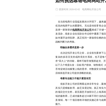
如何挑选靠谱电商网站开
更新时间 2026-02-02
电商网站开发公司
在当前电商行业迅猛发展的大环境下，越来越
优良的电商平台的重要性。无论是传统零售企
选择一家靠谱的
电商网站开发公司
都成了关键一
龙混杂，很多企业在实际合作过程中遭遇了项
如何避开这些陷阱，真正找到一家值得信赖的
战略判断力的考验。
明确自身需求是第一步
在决定找开发公司之前，企业首先要静下心来
复杂的多语言支持或跨境支付系统，也不是每
求“高大上”的功能，最终可能导致预算超支、
以下几个维度出发：目标用户群体、销售模式（B
否有促销活动频繁上线的需求、对数据安全和
后续筛选开发公司提供清晰的依据。
考察专业能力不能只看宣传页
很多开发公司的官网看起来非常专业，案例展
其实只是模板套用，缺乏深度定制。真正有实
的项目交付文档，甚至愿意开放部分已上线系
域的服务商，已成功服务超过50家不同行业的
直领域，每一个项目都有详细的实施记录与成
服力。