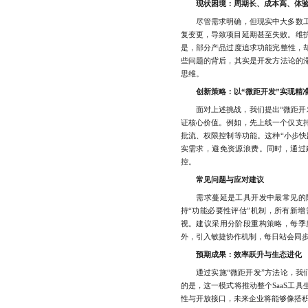
现状困境：周期长、成本高、体
尽管需求明确，但现实中大多数工
复变更，导致项目延期甚至失败。维
是，部分产品过度追求功能完整性，却
些问题的背后，其实是开发方法论的滞
思维。
创新策略：以“微距开发”实现精
面对上述挑战，我们提出“微距开发
证核心价值。例如，先上线一个仅支
批流、权限控制等功能。这种“小步快
实需求，避免资源浪费。同时，通过
控。
常见问题与应对建议
需求蔓延是工具开发中最常见的陷
持“功能必要性评估”机制，所有新
视。建议采用分阶段重构策略，每季
外，引入敏捷协作机制，每日站会同
预期成果：效率跃升与生态进化
通过实施“微距开发”方法论，我们预
的是，这一模式将推动整个SaaS工
性与开放接口，未来企业将能够像搭积