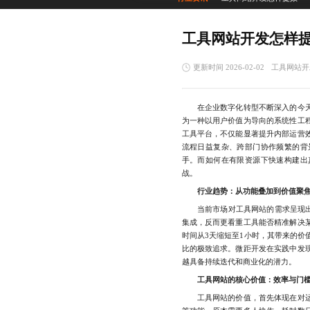
工具网站开发怎样
更新时间 2026-02-02
工具网站开
在企业数字化转型不断深入的今
为一种以用户价值为导向的系统性工
工具平台，不仅能显著提升内部运营
流程日益复杂、跨部门协作频繁的背
手。而如何在有限资源下快速构建出
战。
行业趋势：从功能叠加到价值聚
当前市场对工具网站的需求呈现出明
集成，反而更看重工具能否精准解决
时间从3天缩短至1小时，其带来的价
比的极致追求。微距开发在实践中发
越具备持续迭代和商业化的潜力。
工具网站的核心价值：效率与门
工具网站的价值，首先体现在对运