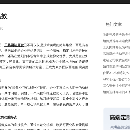
提效
热门文章
发
微距开发解决政务
如何挑选靠谱电商
天，
工具网站开发
已不再仅仅是技术实现的简单堆叠，而是演变
工具网站开发怎样
程。越来越多的企业开始意识到，一个高效、稳定且易于维护的
高端吸粉活动开发
效率，还能在激烈的市场竞争中形成差异化优势。尤其是在业务
建站公司收费合理
景下，轻量化、高可用的工具网站成为企业降本增效的关键抓
如何选靠谱网站定
真正符合实际需求的解决方案，正成为众多团队面临的现实挑
合肥AR小程序制作
APP活动开发公司
焦
怎么选专业小程序
显的“轻量化”与“场景化”特征。企业不再追求大而全的功能
如何选择靠谱的AI
某一具体问题。例如，一个采购审批流程优化工具，若能将审批
值远超一堆冗余功能的堆砌。这种转变背后，是企业对投入产出
现，越是聚焦于单一核心场景的工具，越容易获得用户认可，也
槛的双重突破
营效率的直接提升。通过自动化流程、数据可视化和智能提醒