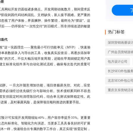
验差
具网站开发仍面临诸多痛点。开发周期动辄数月，期间需求反
护阶段则因代码结构混乱、文档缺失，新人接手困难。更严重的
忽视了用户体验，界面臃肿、操作繁琐，最终沦为“摆设”。这
后——仍停留在“一次性交付”的旧模式，而非持续改进的敏捷
热门标签
准迭代
深圳营销画册设
”这一实践理念——聚焦最小可行功能单元（MVP），快速验
广州会员营销游
持单表数据录入与导出的工具，收集真实反馈后，再逐步添加审
跑”的方式，不仅大幅压缩开发周期，还能在早期就锁定用户真
包月设计公司
建立标准化组件库与自动化测试流程，确保每次迭代的质量可
长沙SEO外包服
北京SEO外包公
阱。一旦允许随意增加功能，项目便极易失控。对此，应坚
重庆京东营销活
增需求必须经过优先级打分与影响分析。技术债积累同样不容忽
度安排固定时间清理陈旧代码，结合单元测试保障稳定性。此
步进展，及时暴露风险，是保障项目顺利推进的重要手段。
计可实现开发周期缩短40%，用户留存率提升35%。更重要
具生态向标准化、智能化方向演进。当更多工具具备良好的可扩展
木一样，快速组合出专属的数字工作台，真正实现“按需定制，