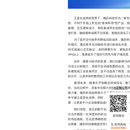
正是在这样的背景下，微距科技作为一家专注
势。不同于市面上常见的“拿来即用”型产品，
建模、交互逻辑设计、系统集成等全流程的一
身打造，确保最终成果不仅美观，更能在真实工
为了提升交付效率并降低试错成本，微距科技
作模式。通过将常见功能组件进行标准化封装
内完成核心交互验证，及时调整方向，避免后
30%以上，显著提升了项目可控性与客户满意度
此外，随着AI技术的发展，我们在建模与内
与语义分析能力，系统可自动提取图纸信息、
杂建筑或工业设备而言，这不仅提高了精度，
的方式，让原本耗时数周的工作得以压缩至几天
展望未来，随着元宇宙概念持续深化，数字
径。在此过程中，具备专业能力的
VR定制公司
键力量。微距科技始终致力于为西安本地企业
争中建立差异化优势。同时，我们也希望以自
展，让更多中小企业能够低成本、高效率地拥抱
我们深知，真正的数字化转型不是简单替换工
次合作都是一次深度协作的过程。从初步沟通
经得起推敲。无论是博物馆的文物复原展示，
台搭建，微距科技都能提供符合行业标准且具有
咨询热线
18140119082