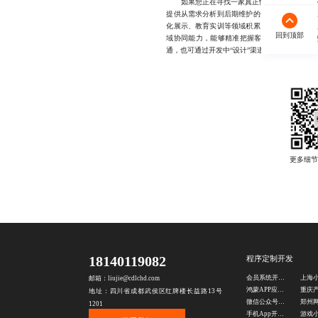
如果您正在寻找一家真正懂行业、能落地、有
提供从需求分析到后期维护的全链条服务，擅
化展示、教育实训等领域积累了丰富案例。团
回到顶部
域协同能力，能够精准把握客户核心诉求。若您有相
通，也可通过开发中“设计”渠道获取支持。
18140119082
程序定制开发
会员系统开发公司
邮箱：liujie@cdlchd.com
鸿蒙APP应用开发
地址：四川省成都武侯区红牌楼长益路13号
微信公众号定制
1201
手机App开发公司