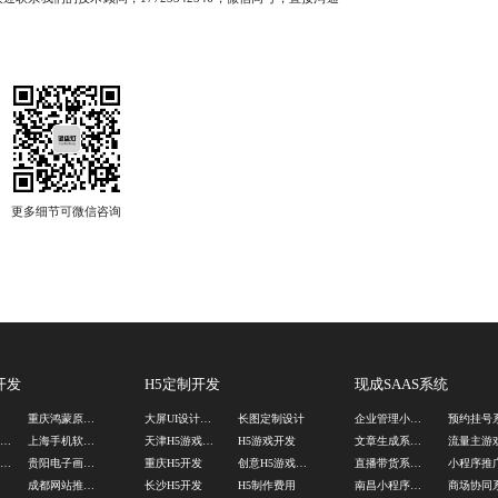
开发
H5定制开发
现成SAAS系统
司
重庆鸿蒙原生应用开发
大屏UI设计公司
长图定制设计
企业管理小程序源码
合肥IP表情包设计公司
上海手机软件开发公司
天津H5游戏开发
H5游戏开发
文章生成系统开发
昆明SEO优化公司
贵阳电子画册设计公司
重庆H5开发
创意H5游戏定制公司
直播带货系统源码
司
成都网站推广公司
长沙H5开发
H5制作费用
南昌小程序开发公司