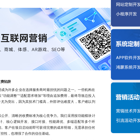
收费陷阱
成为许多企业在选择服务商时最担忧的问题之一。一些机构在
“功能调整”“适配需求增加”等理由追加费用，最终导致总投入
中尤为突出，因为其技术门槛高，外部评估难度大，客户难以判
以公开、清晰的收费标准为核心竞争力。我们采用按功能模块计
计、核心逻辑开发、接口对接、性能调优、多端适配等多个环
间。客户在项目启动前即可获得完整的成本明细，无需承担任何
可控性，也增强了合作的信任基础。