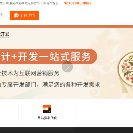
18140119082
发公司,精选成都商城定制公司-长期合作首选
橙
了解详情
网站排名优化