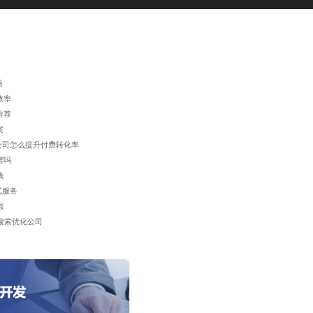
吗
效率
推荐
案
公司怎么提升付费转化率
谱吗
钱
式服务
强
搜索优化公司