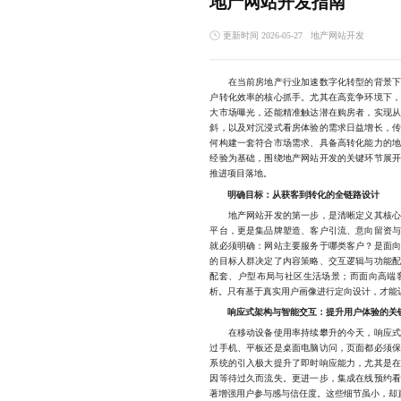
地产网站开发指南
更新时间 2026-05-27
地产网站开发
在当前房地产行业加速数字化转型的背景下
户转化效率的核心抓手。尤其在高竞争环境下
大市场曝光，还能精准触达潜在购房者，实现
斜，以及对沉浸式看房体验的需求日益增长，
何构建一套符合市场需求、具备高转化能力的
经验为基础，围绕地产网站开发的关键环节展
推进项目落地。
明确目标：从获客到转化的全链路设计
地产网站开发的第一步，是清晰定义其核心目
平台，更是集品牌塑造、客户引流、意向留资
就必须明确：网站主要服务于哪类客户？是面
的目标人群决定了内容策略、交互逻辑与功能
配套、户型布局与社区生活场景；而面向高端
析。只有基于真实用户画像进行定向设计，才能让
响应式架构与智能交互：提升用户体验的关
在移动设备使用率持续攀升的今天，响应式设
过手机、平板还是桌面电脑访问，页面都必须
系统的引入极大提升了即时响应能力，尤其是
因等待过久而流失。更进一步，集成在线预约
著增强用户参与感与信任度。这些细节虽小，却