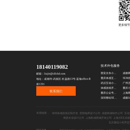
18140119082
技术外包服务
西安京东小程序定制
邮箱：liujie@cdlchd.com
重庆体感互动游戏开发
SEM
地址：成都市-武侯区-长益路13号-蓝海office-B
武汉互动小程序开发
座1201
体感游戏开发公司
联系我们
重庆公众号制作公司
深圳整站SEO优化公司
友情链接：
深圳体感游戏定制开发
贵阳电商设计公司
成都商城制作公司
互动
南昌专业设计公司
上海私域商城开发公司
上海AR互动
北京微信小程序定