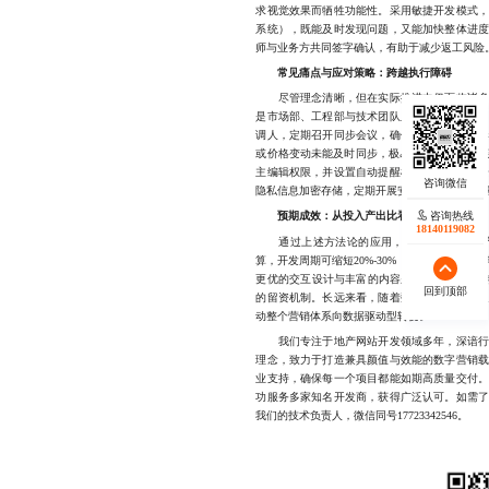
求视觉效果而牺牲功能性。采用敏捷开发模式
系统），既能及时发现问题，又能加快整体进
师与业务方共同签字确认，有助于减少返工风险
常见痛点与应对策略：跨越执行障碍
尽管理念清晰，但在实际推进中仍面临诸多挑
是市场部、工程部与技术团队之间信息不对称
调人，定期召开同步会议，确保各方在同一节
或价格变动未能及时同步，极易引发客户质疑。
主编辑权限，并设置自动提醒机制。至于数据
隐私信息加密存储，定期开展安全审计，杜绝泄
咨询热线
预期成效：从投入产出比看价值回报
18140119082
通过上述方法论的应用，一套规范化的地产
算，开发周期可缩短20%-30%，得益于流程优
更优的交互设计与丰富的内容呈现；潜在客户转
回到顶部
的留资机制。长远来看，随着数据积累与算法
动整个营销体系向数据驱动型转变。
我们专注于地产网站开发领域多年，深谙行业
理念，致力于打造兼具颜值与效能的数字营销
业支持，确保每一个项目都能如期高质量交付
功服务多家知名开发商，获得广泛认可。如需
我们的技术负责人，微信同号17723342546。