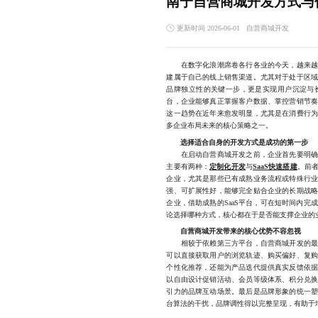
南宁自营商城开发方式与
更新时间 2026-06-01
自营商城开发
在数字化浪潮席卷各行各业的今天，越来越多
建属于自己的线上销售渠道。尤其对于处于区
品牌独立性的关键一步，更是实现用户沉淀与
台，企业能够真正掌握客户数据、掌控营销节
这一趋势在近年来愈发明显，尤其是在消费行
多企业布局未来的核心策略之一。
选择适合自身的开发方式是成功的第一步
在启动自营商城开发之前，企业首先要明确自
主要有两种：
定制化开发
与
SaaS快速搭建
。前
企业，尤其是那些已有成熟业务流程或特殊行
强、可扩展性好，能够完全贴合企业的长期战
企业，借助成熟的SaaS平台，可在短时间内
论选择哪种方式，核心都在于是否能支撑企业的业
自营商城开发带来的核心优势不容忽视
相较于依赖第三方平台，自营商城开发的最大
可以直接获取用户的浏览轨迹、购买偏好、复
个性化推荐，还能为产品迭代提供真实反馈依
以自由设计促销活动、会员等级体系、积分兑
引力的品牌互动场景。最后是品牌形象的统一
台算法的干扰，品牌调性得以完整呈现，有助于