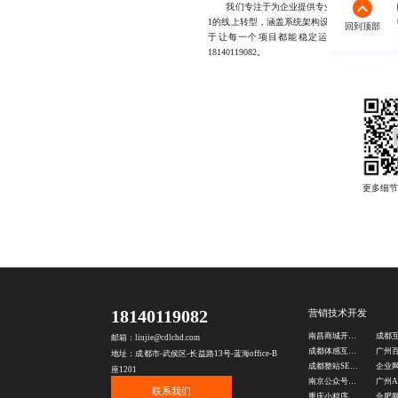
我们专注于为企业提供专业的自营商城开发服
1的线上转型，涵盖系统架构设计、功能模块定
回到顶部
于让每一个项目都能稳定运行并持续创造价
18140119082。
18140119082
营销技术开发
南昌商城开发公司
邮箱：liujie@cdlchd.com
成都体感互动游戏制作
地址：成都市-武侯区-长益路13号-蓝海office-B
成都整站SEO优化公司
企业
座1201
南京公众号定制公司
联系我们
重庆小程序开发制作