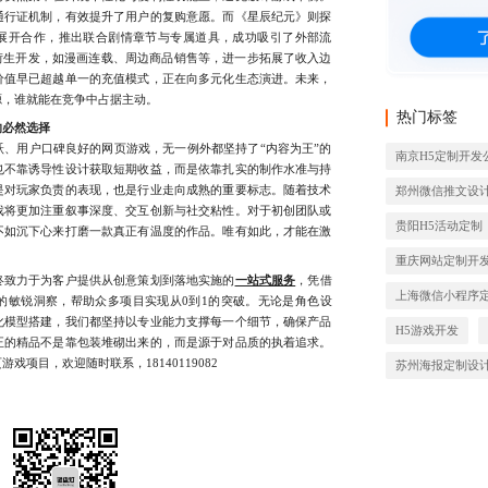
通行证机制，有效提升了用户的复购意愿。而《星辰纪元》则探
P展开合作，推出联合剧情章节与专属道具，成功吸引了外部流
衍生开发，如漫画连载、周边商品销售等，进一步拓展了收入边
价值早已超越单一的充值模式，正在向多元化生态演进。未来，
源，谁就能在竞争中占据主动。
热门标签
的必然选择
用户口碑良好的网页游戏，无一例外都坚持了“内容为王”的
南京H5定制开发
也不靠诱导性设计获取短期收益，而是依靠扎实的制作水准与持
是对玩家负责的表现，也是行业走向成熟的重要标志。随着技术
郑州微信推文设
戏将更加注重叙事深度、交互创新与社交粘性。对于初创团队或
贵阳H5活动定制
不如沉下心来打磨一款真正有温度的作品。唯有如此，才能在激
重庆网站定制开
致力于为客户提供从创意策划到落地实施的
一站式服务
，凭借
上海微信小程序
的敏锐洞察，帮助众多项目实现从0到1的突破。无论是角色设
化模型搭建，我们都坚持以专业能力支撑每一个细节，确保产品
H5游戏开发
正的精品不是靠包装堆砌出来的，而是源于对品质的执着追求。
项目，欢迎随时联系，18140119082
苏州海报定制设