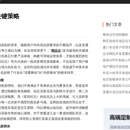
关键策略
热门文章
整体合作流程解析
网页游戏市场定位
场深刻的变革。随着用户对内容品质要求的不断提升，以及流量
厦门专业客户管理
竞争已难以为继。在这样的背景下，“
精品化
”成为破局的关键路
企业网站开发需重
只有真正打磨产品体验、构建可持续运营体系，才能在激烈的红
旅游APP开发核心
辰纪元》等为代表的一批优质网页游戏案例，不仅实现了用户规
地产网站开发指南
出强大的生命力。这些作品的成功并非偶然，而是源于对美术表
也反映了行业从“流量驱动”向“内容驱动”的根本转变。
外卖小程序开发指
知识智能体开发公
门槛
愈发理性。他们不再满足于简单的点击与重复任务，而是追求
模块化规划助力AI
》通过细腻的角色建模、动态光影渲染与剧情分支设计，将二次
直播引流活动开发
的沉浸氛围。而《星辰纪元》则在玩法上大胆突破，引入实时策
在每一次决策中感受到真实参与感。这两款游戏的共同点在于，
是视觉呈现还是交互逻辑，均以降低认知负担、提升操作流畅度
是高留存率的核心保障。对于想要进入这一赛道的团队而言，这
”的短视思维，转而投入资源打造真正值得反复体验的内容。
玩家群体