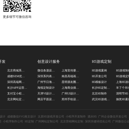
开发
创意设计服务
H5游戏定制
司
北京商城系统定制公司
微信条漫设计公司
上海宣传册设计公司
H5游戏案例
司
成都SEM优化公司
深圳系列表情包设计
南昌高端画册设计公司
H5开发公司
H5游戏定
司
深圳高端网站设计
广州节日海报设计公司
昆明朋友圈海报设计公司
H5模板设计
司
长沙APP运营游戏定制
海报定制设计
上海商业插画设计
长沙H5定制开发公司
羊了个羊H
发
支付宝小程序制作公司
天津VI设计公司
广州UI设计外包
北京H5制作
清明节H5
司
北京网站定制公司
网店平面设计公司
郑州手绘设计公司
武汉H5游戏开发公司
抽奖H5案
文设计
成都微信SVG推文设计
太原H5游戏开发公司
小程序开发制作
酒水H5
广州企业微信开发公司
司
小程序制作公司
H5定制
广州网站定制公司
北京营销网站定制
深圳关键词优化公司
广州微信公