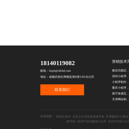
18140119082
营销技术
微信功能定制公
邮箱：liujie@cdlchd.com
深圳小程序开发公
地址：成都武侯红牌楼蓝海B座1201办公区
小程序制作公
重庆小程序定制公
联系我们
展厅体感互动开
天津网站制作公
友情链接：
传统文化H5
北京公众号运营游戏开发
天津微信SVG推
春节H5
杭州产品长图设计公司
北京PPT设计公