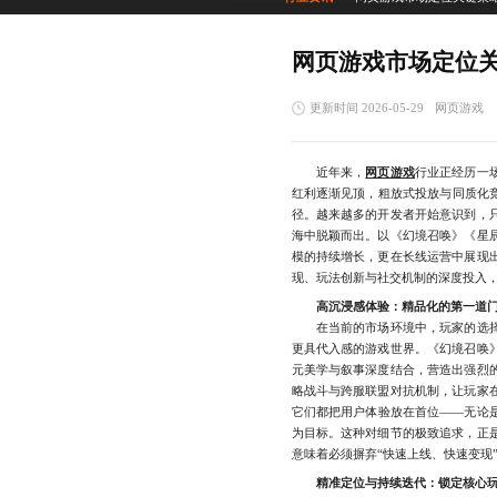
网页游戏市场定位
更新时间 2026-05-29
网页游戏
近年来，
网页游戏
行业正经历一
红利逐渐见顶，粗放式投放与同质化
径。越来越多的开发者开始意识到，
海中脱颖而出。以《幻境召唤》《星
模的持续增长，更在长线运营中展现
现、玩法创新与社交机制的深度投入，
高沉浸感体验：精品化的第一道
在当前的市场环境中，玩家的选择
更具代入感的游戏世界。《幻境召唤
元美学与叙事深度结合，营造出强烈
略战斗与跨服联盟对抗机制，让玩家
它们都把用户体验放在首位——无论
为目标。这种对细节的极致追求，正
意味着必须摒弃“快速上线、快速变现
精准定位与持续迭代：锁定核心