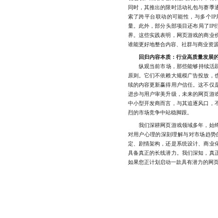
同时，其推出的限时活动礼包与赛季
索了跨平台联动的可能性，与多个I
量。此外，部分头部项目还布局了IP
界。这些实践表明，网页游戏的商业
谁能更好地整合内容、社群与商业资
回归内容本质：行业高质量发展
纵观当前市场，那些能够持续活跃、
原则。它们不依赖大规模广告投放，
续的内容更新赢得用户信任。这不仅
进步与用户审美升级，未来的网页游
中小型开发商而言，与其追逐风口，
烈的市场竞争中站稳脚跟。
我们深耕网页游戏领域多年，始终
对用户心理的深刻理解与对市场趋势
定、剧情架构，还是系统设计、商业
具备真正的长线潜力。我们深知，真
如果您正计划启动一款具有潜力的网页游戏