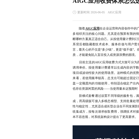
AIGC应用收费体系怎么
更新时间 2026-06-05
AIGC应用
随着
AIGC应用
在企业运营和内容创作中的
多组织关注的核心问题。尤其是在预算有限的
断哪种方案真正适合自己。从按使用量计费到订
系背后都隐藏着技术成本、服务价值与用户需
言，最关心的不仅是“多少钱”，更是“值不值”
质，才能避免陷入盲目投入或资源浪费的困境。
目前主流的AIGC应用收费方式大致可分为四
调用单价。按使用量计费通常以生成内容的字
项目或波动性较大的使用场景。这种模式的优
来看，若使用频率较高，总支出可能超过固定
盖一定额度内的功能使用，特别适合稳定产出
也存在资源闲置的风险——当使用量未达预期时，
阶梯式套餐通过设置不同等级的服务包，满足
成，而高级版可接入多模态模型、支持批量处
性与稳定性，尤其适合成长型企业在不同发展阶
统集成方，按每次请求收取费用，强调技术对
本不容忽视，对系统架构设计提出了更高要求。