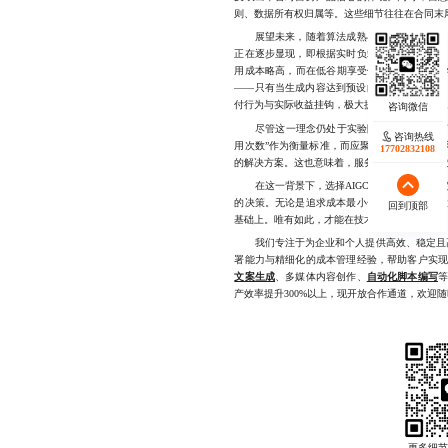
则、数据所有权归属等。这些细节往往在合同末
展望未来，随着算法成熟与市场竞争加剧，收
正在逐步显现，即根据实时负载、模型版本、
用成本略高，而在低谷期享受优惠，有助于引导
——只有当生成内容达到预设的质量标准（如
付行为与实际收益挂钩，极大提升了投入产出比
尽管这一理念仍处于实验阶段，但它揭示了一
咨询热线
用次数”作为衡量标准，而应聚焦于“创造价值
17702832108
的解决方案。这也意味着，服务商必须从单纯的
在这一背景下，选择AIGC应用不再是一次
的决策。无论是追求成本最小化，还是希望最
回到顶部
基础上。唯有如此，才能在技术浪潮中稳住阵脚，
我们专注于为企业和个人提供高效、稳定且高
署能力与精细化的成本管理经验，帮助客户实
文案生成
、多媒体内容创作、
自动化脚本编写
产效率提升300%以上，现开放合作通道，欢迎随时联