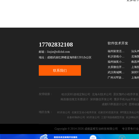
17702832108
软件技术开发
福州留资活动开发公司
邮箱：liujie@cdlchd.com
长沙游戏小程序开发公司
地址：成都武侯红牌楼蓝海B座1201办公区
福州抽奖小程序开发公司
太原微信开发公司
联系我们
武汉商城网站开发
广州APP游戏开发公司
友情链接：
哈尔滨H5游戏定制公司
北海AI技术公司
景区预约小程序开发
南昌微信推文长图设计
深圳微信开发公司
重庆手机App开发公
成都UI界面设计公司
昆明动
地区合集：
H5开发公司
石家庄互动小程序开发
石家庄H5页面开发
PPT图文美化公司
长春H5制作公司
H5开发公司
三亚VR游戏模型开发
长沙网站开
Copyright © 2014-2026 成都蓝橙互动科技有限公司
专注零售行业