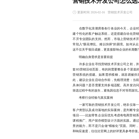
营销技术开发公司怎么选
更新时间 2026-02-16
营销技术开发公司
在数字化浪潮席卷各行各业的今天，企业
建个性化的客户触达系统，还是搭建自动化营
不开专业团队的支持。然而，市场上营销技术
常陷入“眼花缭乱、难以抉择”的困境。如何从
这不仅关乎项目成败，更直接影响企业的长期数
明确自身需求是首要前提
许多企业在寻找营销技术开发公司之初，并未
套H5营销活动页面，有的则需要整合多个渠道
营销系统的搭建。如果需求模糊，就容易被供
此，建议企业在启动合作前，先梳理清楚：当
具体问题？是否需要支持多端适配、高并发访
筛选过程中有的放矢，避免因信息不对等而踩坑
考察行业经验与真实案例
一家可靠的营销技术开发公司，绝非仅靠一张
客户类型以及成功落地的实际案例，是判断专
项目——比如零售企业应优先考虑有电商营销
课程推广、用户留存模型设计方面的实践。通
景的能力，而不是只会做“模板化”页面。同时
和响应速度，往往比官网上的好评更具参考价值