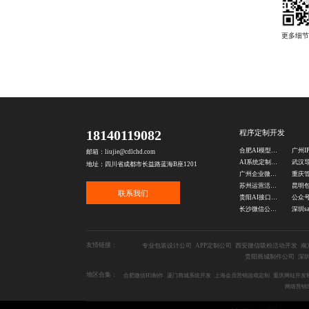
18140119082
程序定制开发
合肥AI模型调试公司
邮箱：liujie@cdlchd.com
AI系统定制集成
地址：四川省成都市长益路蓝海B座1201
广州企业微信开发公司
苏州运营活动开发公司
联系我们
贵阳AI接口定制开发
长沙微信公众号开发公司
友情链接：
专业包装设计公司
APP定制公司
西安微信吸粉活动开发
南
贵阳商城制作公司
深
地区合集：
合肥微信H5制作
厦门商城系统开发
上海会员营销游戏定制
重庆网站开发
网络营销S