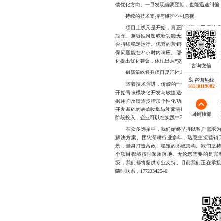
馈优化方向。一旦发现偏离预期，也能迅速纠偏
持续的技术支持与维护不可忽视
项目上线只是开始，真正的考验在于后续运营
瓶颈、兼容性问题或新功能无法快速响应。此
否持续稳定运行。优秀的营销技术开发公司会
保问题能在24小时内响应。部分团队还会主动
化提出优化建议，体现出从“交付方”到“合作伙伴
创新策略提升项目灵活性与性价比
咨询热线
随着技术演进，传统的“一次性交付”模式已
18140119082
开始青睐模块化开发与敏捷迭代相结合的策略
据用户反馈逐步增加个性化功能。这种方式既
开发基础的表单收集与线索管理模块，再逐步接
回到顶部
阶段投入，企业可以在实践中不断校准方向，避
在众多选择中，我们始终坚持以客户需求为核
解决方案。团队深耕行业多年，熟悉主流营销
景，量身打造高效、稳定的系统架构。我们坚
个项目都能按时保质落地。无论您需要的是完
级，我们都将提供专业支持。目前我们正在承
随时联系，17723342546