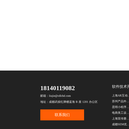
18140119082
软件技术
上海AR互
邮箱：liujie@cdlchd.com
苏州产品外包装设
地址：成都武侯红牌楼蓝海 B 座 1201 办公区
昆明小程序开发公
电商美工设计公
联系我们
上海宣传册设计公
成都SEM优化