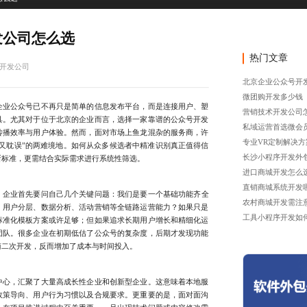
发公司怎么选
热门文章
开发公司
北京企业公众号开
微团购开发多少钱
业公众号已不再只是简单的信息发布平台，而是连接用户、塑
营销技术开发公司
具。尤其对于位于北京的企业而言，选择一家靠谱的公众号开发
私域运营首选微会
传播效率与用户体验。然而，面对市场上鱼龙混杂的服务商，许
专业VR定制解决方
又耽误”的两难境地。如何从众多候选者中精准识别真正值得信
长沙小程序开发外
断标准，更需结合实际需求进行系统性筛选。
进口商城开发怎么
直销商城系统开发
，企业首先要问自己几个关键问题：我们是要一个基础功能齐全
农村商城开发需注
、用户分层、数据分析、活动营销等全链路运营能力？如果只是
工具小程序开发如
标准化模板方案或许足够；但如果追求长期用户增长和精细化运
团队。很多企业在初期低估了公众号的复杂度，后期才发现功能
商二次开发，反而增加了成本与时间投入。
心，汇聚了大量高成长性企业和创新型企业。这意味着本地服
政策导向、用户行为习惯以及合规要求。更重要的是，面对面沟