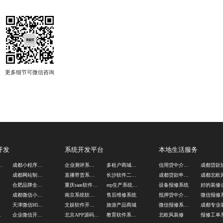
开发
系统开发平台
本地生活服务
动营销公司
成都小程序制作公司
企业测评系统源码
多租户商城源码
信用贷中介公司
计
成都网站制作公司
直播带货系统源码
长沙软件二次开发公司
成都贷款申请流程
司
合肥品牌全案设计公司
重庆saas软件供应商
erp生产系统开发
设备报修系统
好的装修
司
成都微信小程序开发
南京系统软件定制公司
售后维修系统
抵押贷中介公司
司
天津微信H5页面设计
文娱软件开发公司
旅游产品商城
微信报修系统定制
公司
企业微信开发公司
北京APP源码开发
教育软件系统开发
北欧风装修
报修工单