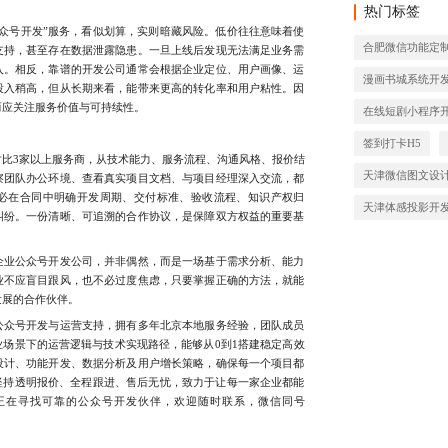
热门标签
号开发”服务，看似划算，实则暗藏风险。低价往往意味着使
合肥微信功能定
支持，甚至存在数据泄露隐患。一旦上线后发现无法满足业务需
入。相反，靠谱的开发公司通常会根据企业定位、用户画像、运
漫画书城系统开
投入稍高，但从长期来看，能带来更高的转化率和用户粘性。因
而应关注服务价值与可持续性。
在线短剧小程序
签到打卡H5
3家以上服务商，从技术能力、服务流程、沟通风格、报价结
天津微信图文设
察团队办公环境、查看真实项目文档、与项目经理深入交流，都
必在合同中明确开发周期、交付标准、验收流程、知识产权归
天津体感投影开
纠纷。一份清晰、可追溯的合作协议，是保障双方权益的重要基
业公众号开发公司，并非偶然，而是一场基于需求分析、能力
业不应盲目跟风，也不必过度焦虑，只要掌握正确的方法，就能
发展的合作伙伴。
众号开发与运营支持，拥有多年北京本地服务经验，团队成员
场景下的运营逻辑与技术实现路径，能够从0到1搭建稳定高效
设计、功能开发、数据分析及用户增长策略，确保每一个项目都
坚持透明报价、全程跟进、售后无忧，致力于让每一家企业都能
正在寻找可靠的公众号开发伙伴，欢迎随时联系，微信同号