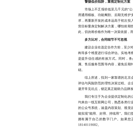
警惕低价陷阱，重视定制化方案
市场上不乏报价低至几千元的“公众
用通用模板、功能阉割、后期无维护
求，再重新开发的成本远高于初次投
营目标量身定制解决方案，哪怕前期
此，切勿将价格作为唯一决策依据，
多方比对，合同细节不可忽视
建议企业在选定合作方前，至少对比
构等多个维度进行综合评估。实地考
是提升信任感的有效方式。同时，务
属、售后服务范围等内容，避免后期
础。
综上所述，找到一家靠谱的北京企
评估与风险防范的理性决策过程。企
避开常见坑点，锁定真正能助力品牌
我们专注于为企业提供定制化的公
均来自一线互联网公司，熟悉各类行业
的公众号系统，涵盖内容策划、视觉
能实现“能用、好用、持续用”。我们
拥有属于自己的数字门户。如果您
18140119082。