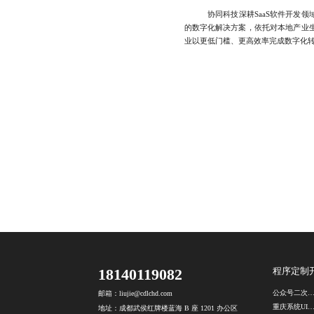
协同科技深耕SaaS软件开发领域
的数字化解决方案，依托对本地产业
业以更低门槛、更高效率完成数字化转型，1
18140119082
程序定制
公众号二次开
邮箱：liujie@cdlchd.com
重庆系统UI设计公
地址：成都武侯红牌楼蓝海 B 座 1201 办公区