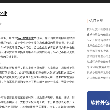
企业
热门文章
发
杭州社交小程序开
建站公司如何确保
企业开始关注
SaaS软件开发
的价值。相比传统本地部署的软件
SaaS开发适合哪些
速上线的特点，成为中小企业实现信息化升级的重要选择。尤其是
北京企业公众号开
SaaS不仅降低了技术门槛，还让企业能够将更多精力集中在核
微团购开发多少钱
云计算技术的成熟和网络基础设施的完善，SaaS已不再只是概
营销技术开发公司
运营的关键支撑。
私域运营首选微会
率
专业VR定制解决方
高昂的授权费用，再加上服务器购置、人员培训、后期维护等
按需订阅的模式，企业可以根据实际使用人数或功能模块灵活付
长沙小程序开发外
多少”的机制尤其适合成长型企业和初创公司，能够在控制预算
进口商城开发怎么
时，所有系统更新和安全补丁均由服务商统一完成，无需企业自
可能需要数月甚至更长时间，涉及需求调研、开发、测试、部
于标准化架构设计，支持快速配置与上线，部分功能模块可在几天
变化的企业而言，这种敏捷性至关重要。例如，在销售流程优