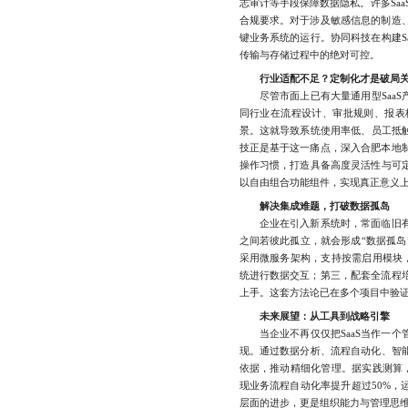
志审计等手段保障数据隐私。许多SaaS
合规要求。对于涉及敏感信息的制造
键业务系统的运行。协同科技在构建S
传输与存储过程中的绝对可控。
行业适配不足？定制化才是破局
尽管市面上已有大量通用型SaaS产
同行业在流程设计、审批规则、报表
景。这就导致系统使用率低、员工抵触
技正是基于这一痛点，深入合肥本地
操作习惯，打造具备高度灵活性与可定
以自由组合功能组件，实现真正意义上
解决集成难题，打破数据孤岛
企业在引入新系统时，常面临旧有
之间若彼此孤立，就会形成“数据孤岛
采用微服务架构，支持按需启用模块，
统进行数据交互；第三，配套全流程
上手。这套方法论已在多个项目中验
未来展望：从工具到战略引擎
当企业不再仅仅把SaaS当作一个
现。通过数据分析、流程自动化、智能
依据，推动精细化管理。据实践测算，
现业务流程自动化率提升超过50%，
层面的进步，更是组织能力与管理思