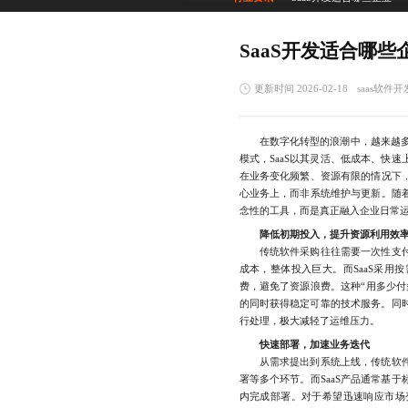
SaaS开发适合哪些
更新时间 2026-02-18
saas软件开
在数字化转型的浪潮中，越来越多
模式，SaaS以其灵活、低成本、快
在业务变化频繁、资源有限的情况下，
心业务上，而非系统维护与更新。随着
念性的工具，而是真正融入企业日常
降低初期投入，提升资源利用效
传统软件采购往往需要一次性支付
成本，整体投入巨大。而SaaS采用
费，避免了资源浪费。这种“用多少付
的同时获得稳定可靠的技术服务。同
行处理，极大减轻了运维压力。
快速部署，加速业务迭代
从需求提出到系统上线，传统软件
署等多个环节。而SaaS产品通常基
内完成部署。对于希望迅速响应市场