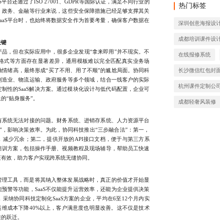
平台还通过了ISO 27001、GDPR等国际认证，满足不同行业的
热门标签
、政务、金融等行业来说，这些安全保障措施已经足够支撑其关
aaS平台时，也始终将数据安全作为首要考量，确保客户数据在
深圳创意海报设
成都培训课件设
关键
品，但在实际应用中，很多企业发现“拿来即用”并不现实。不
在线报修系统
格式等方面存在显著差异，通用模板难以完全匹配真实业务场
情绪高，最终形成“买了不用、用了不顺”的尴尬局面。协同科
长沙微信红包封
制造业、物流运输、政府服务等多个领域，结合一线客户的实际
杭州课件定制公
制性的SaaS解决方案。通过模块化设计与低代码配置，企业可
的“贴身服务”。
成都轻奢风装修
系统无法对接的问题。财务系统、进销存系统、人力资源平台
”，影响决策效率。为此，协同科技推出“三步融合法”：第一，
减少冗余；第二，提供开放的API接口文档，便于与第三方系
培训方案，包括操作手册、视频教程及现场辅导，帮助员工快速
证有效，助力客户实现跨系统无缝协同。
管理工具，而是将其纳入整体发展战略时，真正的价值才开始显
预警等功能，SaaS不仅能提升运营效率，还能为企业提供决策
采纳协同科技定制化SaaS方案的企业，平均在6至12个月内实
运维成本下降40%以上，客户满意度也明显改善。这不仅是技术
维的跃迁。