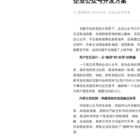
企业公众号开发方案
更新时间 2026-02-20
企业公众号开发
在数字化转型的大背景下，企业公众号已不再
沉淀私域流量、实现精准营销的核心载体。尤
业公众号，不仅能有效降低获客成本，还能通
过程中，许多企业面临诸多挑战：选型困难、
题屡见不鲜。这些问题不仅拖慢了上线节奏，更
用户交互设计：从“能用”到“好用”的跨越
一个真正优秀的企业公众号，首先必须在用户
容，操作流程简洁自然，视觉风格统一协调。
逻辑的合理性。例如，菜单层级过深、按钮位
橙开发在项目实践中始终坚持“以用户为中心”
不断优化页面结构与交互细节，确保每一个点
为用户愿意停留、频繁访问的入口。
内容分发机制：构建高效的信息触达体系
内容是公众号的生命线，但如何让内容被目标
章，却收效甚微，原因在于缺乏科学的内容分
据、推送时间等多个维度进行智能调度。例如
醒、自动回复、菜单引导等方式提升打开率。
内容推送系统，帮助企业实现从“广撒网”到“
度。