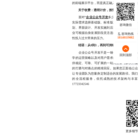
的前端展示平台，而是真正融入企业整体数字化
关于收费：透明计价，按需投入
面对“
企业公众号开发
多少钱”这一高频疑
实际需求选择基础版、标准版或高级定制版，
划、界面设计、开发实施到后期维护，全程可
业可根据自身发展阶段灵活选择上线节奏，先
咨询热线
18140119082
性投入过大带来的压力。
结语：从0到1，再到可持续增长
企业公众号开发不是一锤子买卖，而是一场持
回到顶部
学的运营策略以及对用户需求的深刻理解。蓝
供稳定、可靠、可扩展的一站式公众号解决方
的打磨与对痛点的精准回应。如果您正面临公
让专业团队为您量身定制适合的发展路径。我们
的全流程服务，依托成熟的技术架构与丰富
17723342546